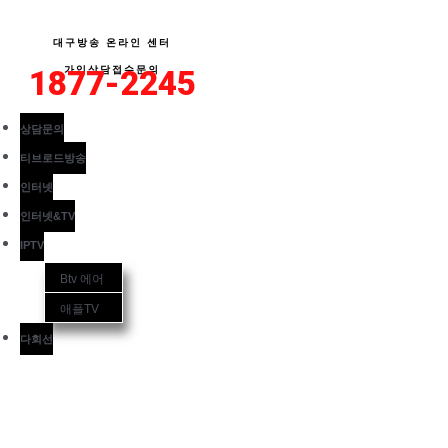
콘
텐
대구방송 온라인 센터
츠
1877-2245
가입상담접수문의
로
건
상담문의
너
티브로드방송
뛰
인터넷
기
인터넷&TV
IPTV
Btv 에어
애플TV
다회선